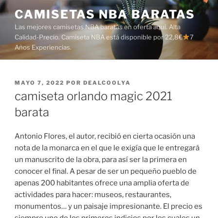
Saltar
CAMISETAS NBA BARATAS
al
Las mejores camisetas NBA baratas en oferta aquí. Alta
contenido
Calidad-Precio. Camiseta NBA está disponible por 22,8€
7
Años Experiencias.
PUBLICADO
MAYO 7, 2022
POR
DEALCOOLYA
EL
camiseta orlando magic 2021
barata
Antonio Flores, el autor, recibió en cierta ocasión una
nota de la monarca en el que le exigía que le entregará
un manuscrito de la obra, para así ser la primera en
conocer el final. A pesar de ser un pequeño pueblo de
apenas 200 habitantes ofrece una amplia oferta de
actividades para hacer: museos, restaurantes,
monumentos… y un paisaje impresionante. El precio es