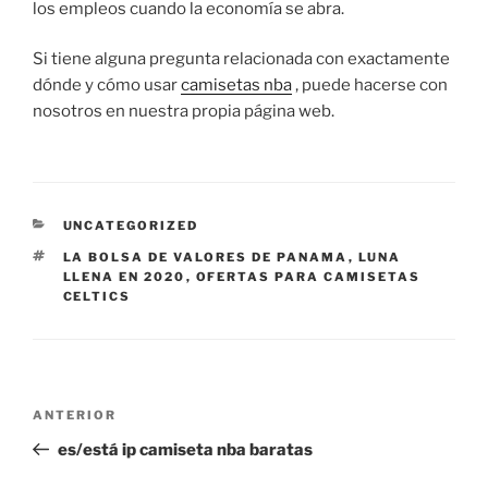
los empleos cuando la economía se abra.
Si tiene alguna pregunta relacionada con exactamente
dónde y cómo usar
camisetas nba
, puede hacerse con
nosotros en nuestra propia página web.
CATEGORÍAS
UNCATEGORIZED
ETIQUETAS
LA BOLSA DE VALORES DE PANAMA
,
LUNA
LLENA EN 2020
,
OFERTAS PARA CAMISETAS
CELTICS
Navegación
Entrada
ANTERIOR
de
anterior:
es/está ip camiseta nba baratas
entradas