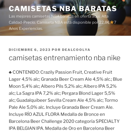
Saltar
CAMISETAS NBA BARATAS
al
Las mejores camisetas NBA baratas en oferta aquí. Alta
contenido
Calidad-Precio. Camiseta NBA está disponible por 22,8€
7
Años Experiencias.
PUBLICADO
DICIEMBRE 6, 2023
POR
DEALCOOLYA
EL
camisetas entrenamiento nba nike
♣ CONTENIDO: Crazily Passion Fruit, Creative Fruit
Lager 4,5% alc; Granada Beer Cream Ale 4,5% alc.; Blue
Moon 5,4% alc; Albero Pils 5,2% alc; Albero IPA 5,2%
alc; La Sagra IPA 7,2% alc; Pergara Blond Lager 5,5%
alc; Guadalquibeer Sevilla Cream Ale 4,5% alc; Tormo
Pale Ale 5,0% alc. Incluye Granada Beer Cream Ale.
Incluye RÍO AZUL FLORA Medalla de Bronce en
Barcelona Beer Challenge 2020 categoría SPECIALTY
IPA BELGIAN IPA. Medalla de Oro en Barcelona Beer