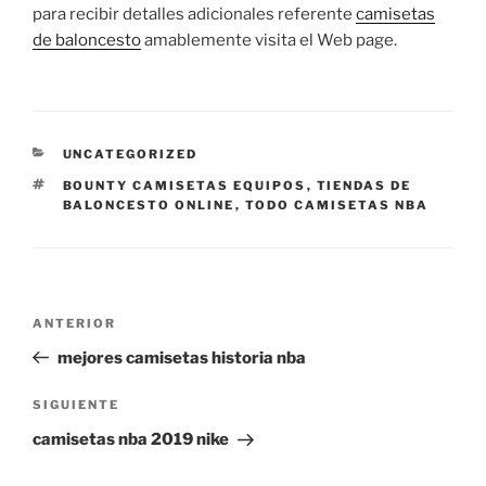
para recibir detalles adicionales referente
camisetas
de baloncesto
amablemente visita el Web page.
CATEGORÍAS
UNCATEGORIZED
ETIQUETAS
BOUNTY CAMISETAS EQUIPOS
,
TIENDAS DE
BALONCESTO ONLINE
,
TODO CAMISETAS NBA
Navegación
Entrada
ANTERIOR
de
anterior:
mejores camisetas historia nba
entradas
Siguiente
SIGUIENTE
entrada
camisetas nba 2019 nike