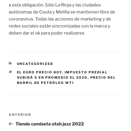
a esta obligación. Sólo La Rioja y las ciudades
autónomas de Ceuta y Melilla se mantienen libre de
coronavirus. Todas las acciones de marketing y de
redes sociales están sincronizadas con la marca y
deben dar el ok para poder realizarse.
CATEGORÍAS
UNCATEGORIZED
ETIQUETAS
EL EURO PRECIO HOY
,
IMPUESTO PREDIAL
SUBIRÁ 5 EN PROMEDIO EL 2020
,
PRECIO DEL
BARRIL DE PETRÓLEO WTI
Navegación
Entrada
ANTERIOR
de
anterior:
Tienda camiseta utah jazz 2022
entradas