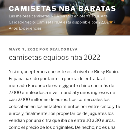
Saltar
CAMISETAS NBA BARATAS
al
Las mejores camisetas NBA baratas en oferta aquí. Alta
contenido
Calidad-Precio. Camiseta NBA está disponible por 22,8€
7
Años Experiencias.
PUBLICADO
MAYO 7, 2022
POR
DEALCOOLYA
EL
camisetas equipos nba 2022
Y si no, aceptemos que este es el nivel de Ricky Rubio.
España ha sido por tanto la puerta de entrada al
mercado Europeo de este gigante chino con más de
7.000 empleados a nivel mundial y unos ingresos de
casi 2.000 millones de euros. Los comerciales los
colocaban en los establecimientos por entre cinco y 15
euros y, finalmente, los propietarios de juguetes los
vendían por una cifra que iba de entre 10 a 30 euros,
como el precio de los originales. De hecho, no es una