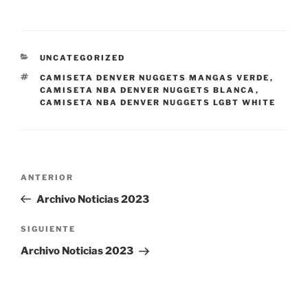
CATEGORÍAS
UNCATEGORIZED
ETIQUETAS
CAMISETA DENVER NUGGETS MANGAS VERDE
,
CAMISETA NBA DENVER NUGGETS BLANCA
,
CAMISETA NBA DENVER NUGGETS LGBT WHITE
Navegación
Entrada
ANTERIOR
de
anterior:
Archivo Noticias 2023
entradas
Siguiente
SIGUIENTE
entrada
Archivo Noticias 2023