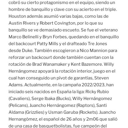
cobró su cierto protagonismo en el equipo, siendo un
hombre de banquillo y clave con su acierto en el triple.
Houston además asumió varias bajas, como las de
Austin Rivers y Robert Covington, por lo que su
banquillo se ve demasiado escueto. Se fue el veterano
Marco Belinelli y Bryn Forbes, quedando en el banquillo
del backcourt Patty Mills y el drafteado Tre Jones
desde Duke. También escogieron a Nico Mannion para
reforzar un backcourt donde también cuentan con la
rotación de Brad Wanamaker y Kent Bazemore. Willy
Hernángomez apoyará la rotación interior, juego en el
cual han conseguido un pívot de garantías, Steven
Adams. Actualmente, en la campaña 2022/2023, han
iniciado seis nacidos en España la liga: Ricky Rubio
(Cavaliers), Serge Ibaka (Bucks), Willy Hernángomez
(Pelicans), Juancho Hernángomez (Raptors), Santi
Aldama (Grizzlies) y Usman Garuba (Rockets). Juancho
Hernangómez, el español de 26 años y 2m06 que salió
de una casa de basquetbolistas, fue campeón del