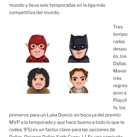
mundo y lleva seis temporadas en la liga más
competitiva del mundo.
Tres
tempo
radas
despu
és, los
Dallas
Maver
icks
regres
aron a
Playof
fs, los
primeros para un Luka Doncic en boca ya del premio
MVP a la temporada y que hace bueno a todo lo que le
rodea. 9’5) es un factor clave para las opciones de
Dallas. Dejaron Dallas Seth Curry, J.J. Es una camiseta