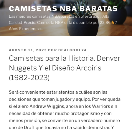
Saltar
CAMISETAS NBA BARATAS
al
Las mejores camisetas NBA baratas en oferta aquí. Alta
contenido
Calidad-Precio. Camiseta NBA está disponible por 22,8€
7
Años Experiencias.
PUBLICADO
AGOSTO 21, 2023
POR
DEALCOOLYA
EL
Camisetas para la Historia. Denver
Nuggets Y el Diseño Arcoíris
(1982-2023)
Será conveniente estar atentos a cuáles son las
decisiones que toman jugador y equipo. Por ver queda
si el alero Andrew Wiggins, ahora en los Warriors sin
necesidad de obtener mucho protagonismo y con
menos presión, se convierte en un verdadero número
uno de Draft que todavía no ha sabido demostrar. Y