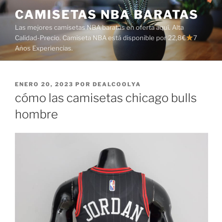
Saltar
CAMISETAS NBA BARATAS
al
Las mejores camisetas NBA baratas en oferta aquí. Alta
contenido
Calidad-Precio. Camiseta NBA está disponible por 22,8€
7
Años Experiencias.
PUBLICADO
ENERO 20, 2023
POR
DEALCOOLYA
EL
cómo las camisetas chicago bulls
hombre