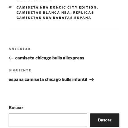
ETIQUETAS
CAMISETA NBA DONCIC CITY EDITION
,
CAMISETAS BLANCA NBA
,
REPLICAS
CAMISETAS NBA BARATAS ESPAÑA
Navegación
Entrada
ANTERIOR
de
anterior:
camiseta chicago bulls aliexpress
entradas
Siguiente
SIGUIENTE
entrada
españa camiseta chicago bulls infantil
Buscar
Buscar