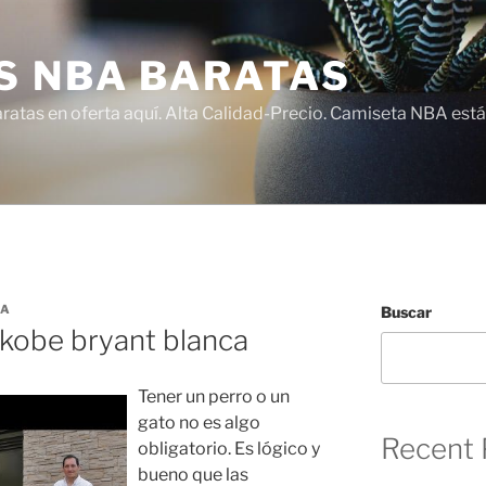
S NBA BARATAS
atas en oferta aquí. Alta Calidad-Precio. Camiseta NBA está
YA
Buscar
kobe bryant blanca
Tener un perro o un
gato no es algo
Recent 
obligatorio. Es lógico y
bueno que las