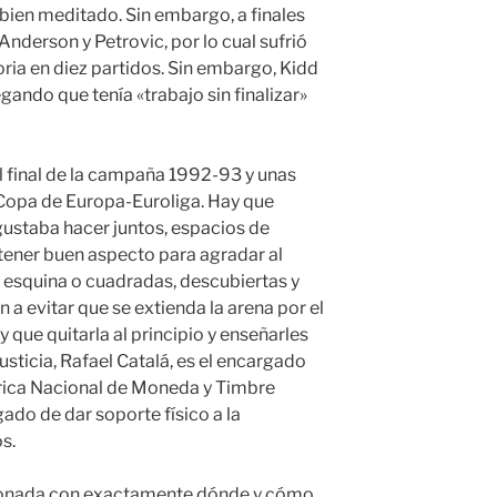
o bien meditado. Sin embargo, a finales
nderson y Petrovic, por lo cual sufrió
oria en diez partidos. Sin embargo, Kidd
egando que tenía «trabajo sin finalizar»
 al final de la campaña 1992-93 y unas
Copa de Europa-Euroliga. Hay que
gustaba hacer juntos, espacios de
 tener buen aspecto para agradar al
e esquina o cuadradas, descubiertas y
a evitar que se extienda la arena por el
ay que quitarla al principio y enseñarles
usticia, Rafael Catalá, es el encargado
brica Nacional de Moneda y Timbre
do de dar soporte físico a la
s.
cionada con exactamente dónde y cómo