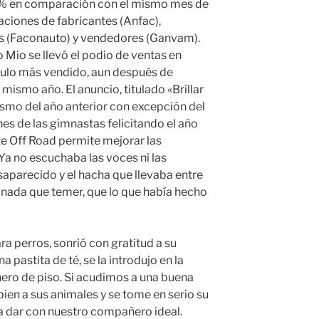
3% en comparación con el mismo mes de
aciones de fabricantes (Anfac),
s (Faconauto) y vendedores (Ganvam).
o Mio se llevó el podio de ventas en
culo más vendido, aun después de
mismo año. El anuncio, titulado «Brillar
smo del año anterior con excepción del
nes de las gimnastas felicitando el año
te Off Road permite mejorar las
Ya no escuchaba las voces ni las
saparecido y el hacha que llevaba entre
 nada que temer, que lo que había hecho
ra perros, sonrió con gratitud a su
 pastita de té, se la introdujo en la
ero de piso. Si acudimos a una buena
ien a sus animales y se tome en serio su
a dar con nuestro compañero ideal.