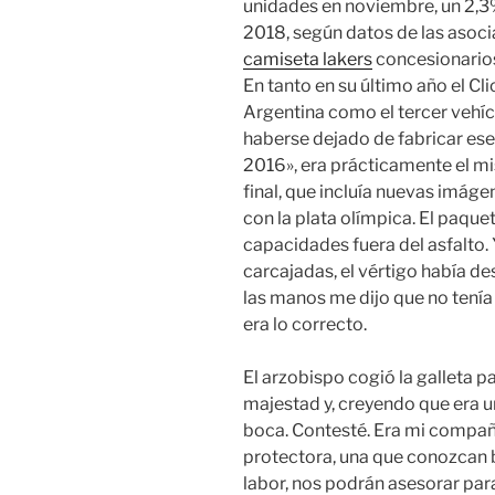
unidades en noviembre, un 2,
2018, según datos de las asoci
camiseta lakers
concesionario
En tanto en su último año el Cli
Argentina como el tercer vehí
haberse dejado de fabricar ese 
2016», era prácticamente el mi
final, que incluía nuevas imáge
con la plata olímpica. El paque
capacidades fuera del asfalto. 
carcajadas, el vértigo había de
las manos me dijo que no tenía
era lo correcto.
El arzobispo cogió la galleta pa
majestad y, creyendo que era una
boca. Contesté. Era mi compañ
protectora, una que conozcan b
labor, nos podrán asesorar par