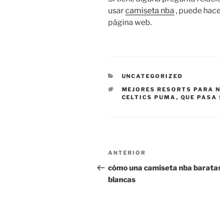
usar
camiseta nba
, puede hace
página web.
CATEGORÍAS
UNCATEGORIZED
ETIQUETAS
MEJORES RESORTS PARA N
CELTICS PUMA
,
QUE PASA 
Navegación
Entrada
ANTERIOR
de
anterior:
cómo una camiseta nba barata
blancas
entradas