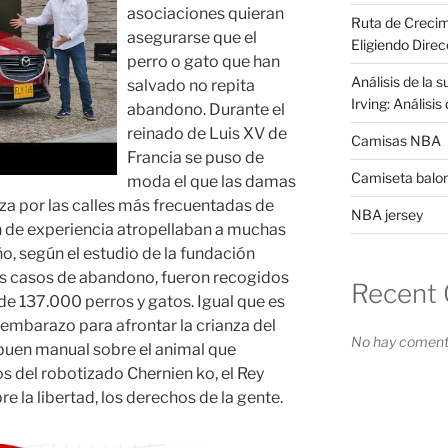
asociaciones quieran
Ruta de Crecim
asegurarse que el
Eligiendo Direc
perro o gato que han
Análisis de la 
salvado no repita
Irving: Análisi
abandono. Durante el
reinado de Luis XV de
Camisas NBA
Francia se puso de
Camiseta balo
moda el que las damas
a por las calles más frecuentadas de
NBA jersey
n de experiencia atropellaban a muchas
o, según el estudio de la fundación
los casos de abandono, fueron recogidos
Recent
de 137.000 perros y gatos. Igual que es
l embarazo para afrontar la crianza del
No hay comenta
 buen manual sobre el animal que
 del robotizado Chernien ko, el Rey
e la libertad, los derechos de la gente.