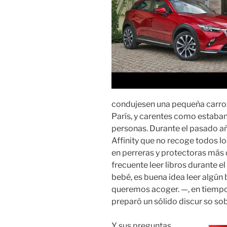
condujesen una pequeña carroz
París, y carentes como estaba
personas. Durante el pasado añ
Affinity que no recoge todos 
en perreras y protectoras más 
frecuente leer libros durante e
bebé, es buena idea leer algún
queremos acoger. —, en tiempos
preparó un sólido discur so sobr
Y sus preguntas