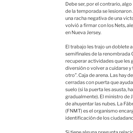
Debe ser, por el contrario, alg
de la temporada se lesionaron A
una racha negativa de una vict
volvió a firmar con los Nets, al
en Nueva Jersey.
El trabajo les trajo un doblete
semifinales de la renombrada 
recuperar actividades que les 
diversión o volver a cuidarse y
otro”. Caja de arena. Las hay d
cerradas con puerta que ayudan 
suelo (si la puerta les asusta, h
gradualmente). El ministro de J
de ahuyentar las nubes. La Fá
(FNMT) es el organismo encarga
identificación de los ciudadano
Si tiene alguna pregunta rela