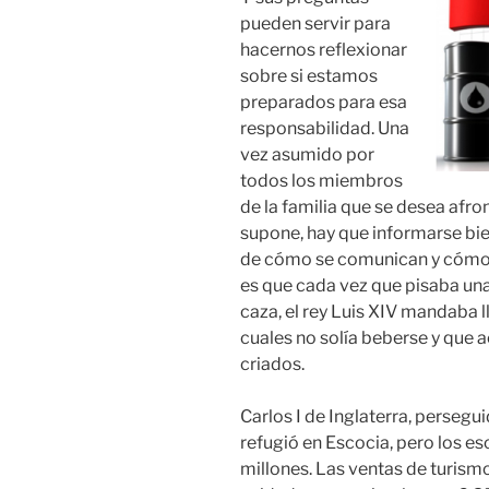
pueden servir para
hacernos reflexionar
sobre si estamos
preparados para esa
responsabilidad. Una
vez asumido por
todos los miembros
de la familia que se desea afro
supone, hay que informarse bie
de cómo se comunican y cómo 
es que cada vez que pisaba una
caza, el rey Luis XIV mandaba l
cuales no solía beberse y que
criados.
Carlos I de Inglaterra, persegu
refugió en Escocia, pero los e
millones. Las ventas de turism