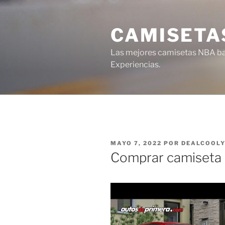
Saltar
al
CAMISETA
contenido
Las mejores camisetas NBA bar
Experiencias.
PUBLICADO
MAYO 7, 2022
POR
DEALCOOL
EL
Comprar camiseta 