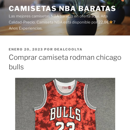
Saltar
CAMISETAS NBA BARATAS
al
Las mejores camisetas NBA baratas en oferta aquí. Alta
contenido
Calidad-Precio. Camiseta NBA está disponible por 22,8€
7
Años Experiencias.
PUBLICADO
ENERO 20, 2023
POR
DEALCOOLYA
EL
Comprar camiseta rodman chicago
bulls