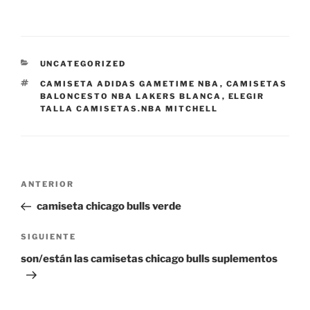
CATEGORÍAS
UNCATEGORIZED
ETIQUETAS
CAMISETA ADIDAS GAMETIME NBA
,
CAMISETAS
BALONCESTO NBA LAKERS BLANCA
,
ELEGIR
TALLA CAMISETAS.NBA MITCHELL
Navegación
Entrada
ANTERIOR
de
anterior:
camiseta chicago bulls verde
entradas
Siguiente
SIGUIENTE
entrada
son/están las camisetas chicago bulls suplementos