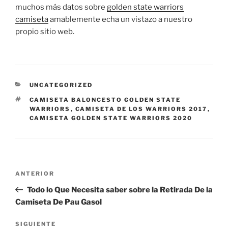
muchos más datos sobre
golden state warriors
camiseta
amablemente echa un vistazo a nuestro
propio sitio web.
CATEGORÍAS
UNCATEGORIZED
ETIQUETAS
CAMISETA BALONCESTO GOLDEN STATE
WARRIORS
,
CAMISETA DE LOS WARRIORS 2017
,
CAMISETA GOLDEN STATE WARRIORS 2020
Navegación
Entrada
ANTERIOR
de
anterior:
Todo lo Que Necesita saber sobre la Retirada De la
entradas
Camiseta De Pau Gasol
Siguiente
SIGUIENTE