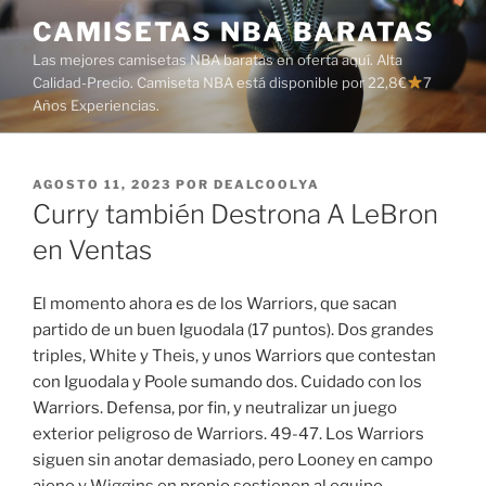
Saltar
CAMISETAS NBA BARATAS
al
Las mejores camisetas NBA baratas en oferta aquí. Alta
contenido
Calidad-Precio. Camiseta NBA está disponible por 22,8€
7
Años Experiencias.
PUBLICADO
AGOSTO 11, 2023
POR
DEALCOOLYA
EL
Curry también Destrona A LeBron
en Ventas
El momento ahora es de los Warriors, que sacan
partido de un buen Iguodala (17 puntos). Dos grandes
triples, White y Theis, y unos Warriors que contestan
con Iguodala y Poole sumando dos. Cuidado con los
Warriors. Defensa, por fin, y neutralizar un juego
exterior peligroso de Warriors. 49-47. Los Warriors
siguen sin anotar demasiado, pero Looney en campo