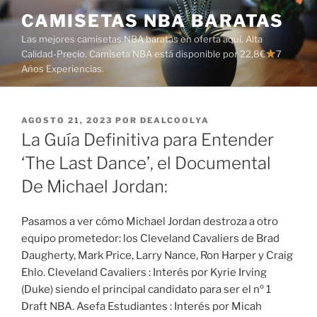
Saltar
CAMISETAS NBA BARATAS
al
Las mejores camisetas NBA baratas en oferta aquí. Alta
contenido
Calidad-Precio. Camiseta NBA está disponible por 22,8€
7
Años Experiencias.
PUBLICADO
AGOSTO 21, 2023
POR
DEALCOOLYA
EL
La Guía Definitiva para Entender
‘The Last Dance’, el Documental
De Michael Jordan:
Pasamos a ver cómo Michael Jordan destroza a otro
equipo prometedor: los Cleveland Cavaliers de Brad
Daugherty, Mark Price, Larry Nance, Ron Harper y Craig
Ehlo. Cleveland Cavaliers : Interés por Kyrie Irving
(Duke) siendo el principal candidato para ser el nº 1
Draft NBA. Asefa Estudiantes : Interés por Micah