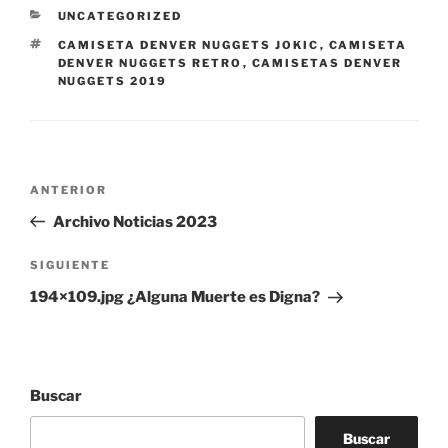
CATEGORÍAS
UNCATEGORIZED
ETIQUETAS
CAMISETA DENVER NUGGETS JOKIC
,
CAMISETA
DENVER NUGGETS RETRO
,
CAMISETAS DENVER
NUGGETS 2019
Navegación
Entrada
ANTERIOR
de
anterior:
Archivo Noticias 2023
entradas
Siguiente
SIGUIENTE
entrada
194×109.jpg ¿Alguna Muerte es Digna?
Buscar
Buscar