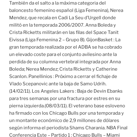
También da el salto a la máxima categoria del
baloncesto femenino español (Liga Femenina), Nerea
Mendez, que recala en Cadi La Seu d’Urgell donde
militó en la temporada 2006/2007. Anna Boleda y
Crista Ricketts militarán en las filas del Space Tanit
Eivissa (Liga Femenina 2 – Grupo B). GijonBasket : La
gran temporada realizada por el ADBA se ha cobrado
un elevado coste para el conjunto avilesino ante la
perdida de su columna vertebral integrada por Anna
Boleda; Nerea Mendez; Crista Ricketts y Catherine
Scanlon. Panellinios : Próximo a cerrar el fichaje de
Vlado Scepanovic ante la baja de Samo Udrih.
(14/02/11). Los Angeles Lakers : Baja de Devin Ebanks
para tres semanas por una fractura por estres en su
pierna izquierda.(08/03/11). El veterano base esloveno
ha firmado con los Chicago Bulls por una temporada y
un montante económico de 2,9 millones de dólares
según informa el periodista Shams Charania. NBA Final
Conferencia Este – Partido 1 : Chicago Bulls – Miami