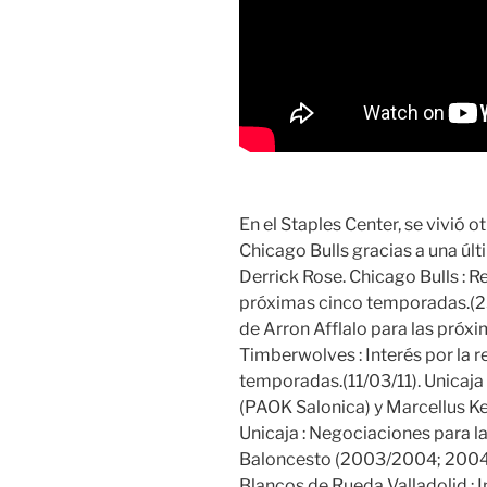
En el Staples Center, se vivió o
Chicago Bulls gracias a una úl
Derrick Rose. Chicago Bulls : 
próximas cinco temporadas.(23
de Arron Afflalo para las pró
Timberwolves : Interés por la 
temporadas.(11/03/11). Unicaja
(PAOK Salonica) y Marcellus Ke
Unicaja : Negociaciones para la
Baloncesto (2003/2004; 2004/2
Blancos de Rueda Valladolid : I