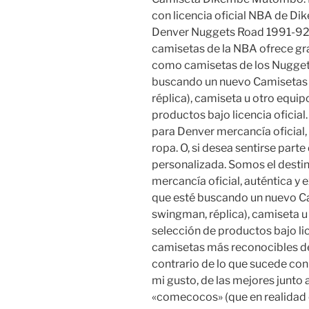
con licencia oficial NBA de 
Denver Nuggets Road 1991-92
camisetas de la NBA ofrece gr
como camisetas de los Nugget
buscando un nuevo Camisetas N
réplica), camiseta u otro equi
productos bajo licencia oficia
para Denver mercancía oficial, 
ropa. O, si desea sentirse part
personalizada. Somos el desti
mercancía oficial, auténtica y e
que esté buscando un nuevo Ca
swingman, réplica), camiseta 
selección de productos bajo lic
camisetas más reconocibles de
contrario de lo que sucede con 
mi gusto, de las mejores junto 
«comecocos» (que en realidad er