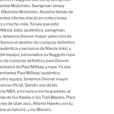
Dikembe Mutombo. Swingman Jersey
 Dikembe Mutombo. Nuestra tienda de
andes ofertas únicas en colecciones
s y mucho más. Ya sea que esté
ikola Jokic (auténtico, swingman,
po, tenemos Denver mayor selección de
l. Somos el destino de compras definitivo
auténtica y exclusiva de Nikola Jokic y
e del equipo, personalice su Nuggets ropa
no de compras definitivo para Denver
xclusiva de Paul Millsap y ropa. Ya sea
misetas Paul Millsap (auténtico,
u otro equipo, tenemos Denver mayor
encia oficial. Siendo una de las
 la NBA, a mi nunca me ha gustado, al
las de los Hawks o los Trail Blazers. Para
a las de Utah Jazz, Atlanta Hawks con su
a un halcón), y los Blazers.