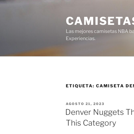
Saltar
al
CAMISETA
contenido
Las mejores camisetas NBA bar
Experiencias.
ETIQUETA:
CAMISETA DE
PUBLICADO
AGOSTO 21, 2023
EL
Denver Nuggets Th
This Category