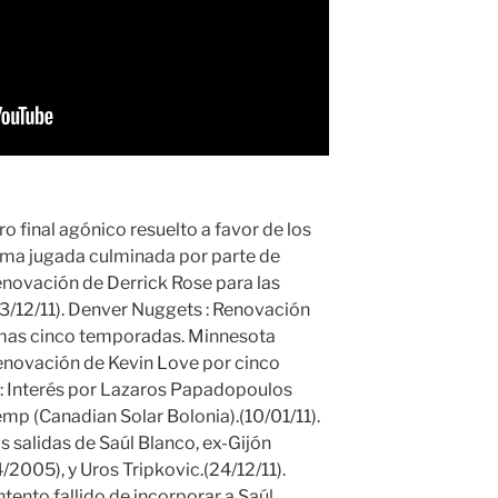
tro final agónico resuelto a favor de los
tima jugada culminada por parte de
Renovación de Derrick Rose para las
/12/11). Denver Nuggets : Renovación
ximas cinco temporadas. Minnesota
renovación de Kevin Love por cinco
 : Interés por Lazaros Papadopoulos
mp (Canadian Solar Bolonia).(10/01/11).
s salidas de Saúl Blanco, ex-Gijón
005), y Uros Tripkovic.(24/12/11).
ntento fallido de incorporar a Saúl