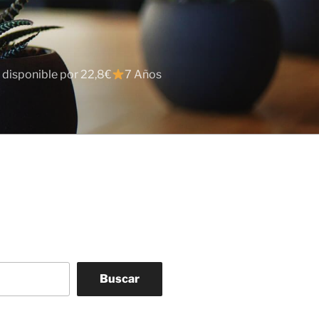
 disponible por 22,8€
7 Años
Buscar