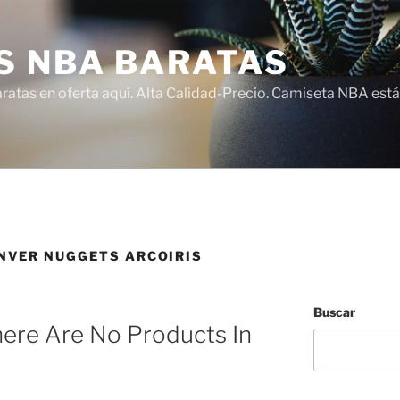
S NBA BARATAS
atas en oferta aquí. Alta Calidad-Precio. Camiseta NBA está
NVER NUGGETS ARCOIRIS
Buscar
ere Are No Products In