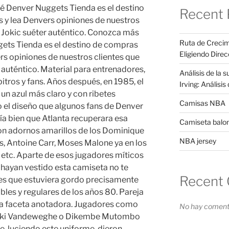
 Denver Nuggets Tienda es el destino
Recent 
s y lea Denvers opiniones de nuestros
 Jokic suéter auténtico. Conozca más
Ruta de Crecim
ets Tienda es el destino de compras
Eligiendo Direc
ers opiniones de nuestros clientes que
auténtico. Material para entrenadores,
Análisis de la 
bitros y fans. Años después, en 1985, el
Irving: Análisi
n azul más claro y con ribetes
Camisas NBA
 el diseño que algunos fans de Denver
ría bien que Atlanta recuperara esa
Camiseta balo
con adornos amarillos de los Dominique
NBA jersey
, Antoine Carr, Moses Malone ya en los
, etc. Aparte de esos jugadores míticos
hayan vestido esta camiseta no te
Recent
 es que estuviera gordo precisamente
ables y regulares de los años 80. Pareja
n la faceta anotadora. Jugadores como
No hay comenta
 Kiki Vandeweghe o Dikembe Mutombo
, luciendo este uniforme, dieron