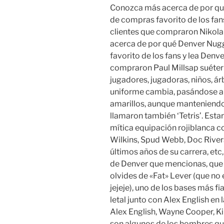
Conozca más acerca de por qué
de compras favorito de los fan
clientes que compraron Nikola
acerca de por qué Denver Nugg
favorito de los fans y lea Denv
compraron Paul Millsap suéter 
jugadores, jugadoras, niños, ár
uniforme cambia, pasándose a u
amarillos, aunque manteniendo
llamaron también ‘Tetris’. Esta
mítica equipación rojiblanca 
Wilkins, Spud Webb, Doc Rivers
últimos años de su carrera, etc
de Denver que mencionas, que 
olvides de «Fat» Lever (que no
jejeje), uno de los bases más fi
letal junto con Alex English e
Alex English, Wayne Cooper,
son algunos de los hombres que