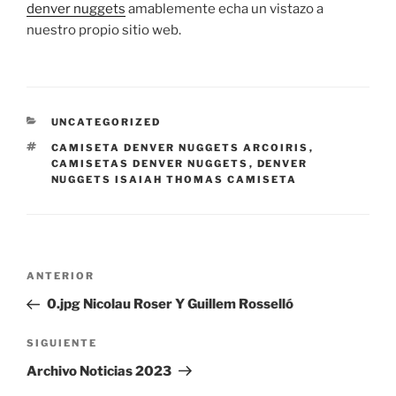
denver nuggets
amablemente echa un vistazo a
nuestro propio sitio web.
CATEGORÍAS
UNCATEGORIZED
ETIQUETAS
CAMISETA DENVER NUGGETS ARCOIRIS
,
CAMISETAS DENVER NUGGETS
,
DENVER
NUGGETS ISAIAH THOMAS CAMISETA
Navegación
Entrada
ANTERIOR
de
anterior:
0.jpg Nicolau Roser Y Guillem Rosselló
entradas
Siguiente
SIGUIENTE
entrada
Archivo Noticias 2023