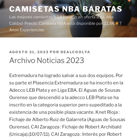
Saltar
CAMISETAS NBA BARATAS
al
Las mejores camisetas NBA baratas en oferta aquí. Alta
contenido
Calidad-Precio. Camiseta NBA está disponible por 22,8€
7
Años Experiencias.
PUBLICADO
AGOSTO 21, 2023
POR
DEALCOOLYA
EL
Archivo Noticias 2023
Extremadura ha logrado salvar a sus dos equipos. Por
su parte el Plasencia Extremadura se ha inscrito en la
Adecco LEB Plata y en Liga EBA. El Aguas de Sousas
Ourense que descendió a la adecco LEB Plata se ha
inscrito en la categoria superior pero supeditado a la
existencia de una posible plaza vacante. Knet Rioja :
Fichaje de Alberto Ruiz de Galarreta (Aguas de Sousas
Ourense). CAI Zaragoza : Fichaje de Robert Archibald
(Unicaja).(10/07/11). CAI Zaragoza : Interés por Robert