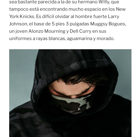
sea bastante parecida a la de su hermano Willy, que
tampoco está encontrando mucho espacio en los New
York Knicks. Es difícil olvidar al hombre fuerte Larry
Johnson, el base de 5 pies 3 pulgadas Muggsy Bogues,
un joven Alonzo Mourning y Dell Curry en sus
uniformes a rayas blancas, aguamarina y morado.