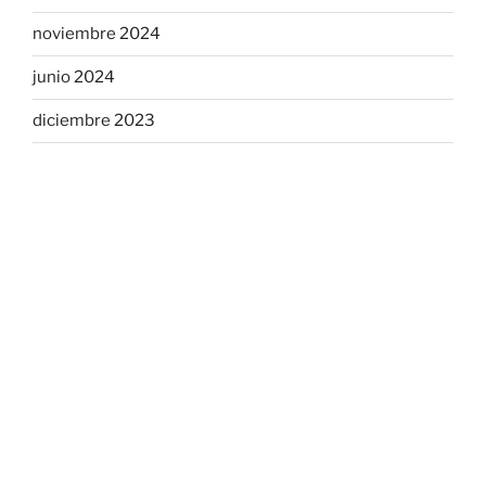
noviembre 2024
junio 2024
diciembre 2023
octubre 2023
agosto 2023
enero 2023
septiembre 2022
mayo 2022
Categories
mnba-index