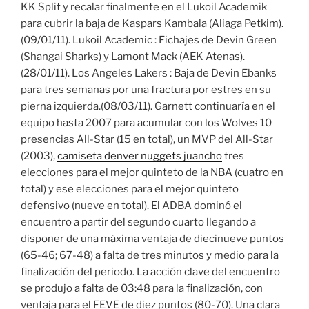
KK Split y recalar finalmente en el Lukoil Academik
para cubrir la baja de Kaspars Kambala (Aliaga Petkim).
(09/01/11). Lukoil Academic : Fichajes de Devin Green
(Shangai Sharks) y Lamont Mack (AEK Atenas).
(28/01/11). Los Angeles Lakers : Baja de Devin Ebanks
para tres semanas por una fractura por estres en su
pierna izquierda.(08/03/11). Garnett continuaría en el
equipo hasta 2007 para acumular con los Wolves 10
presencias All-Star (15 en total), un MVP del All-Star
(2003),
camiseta denver nuggets juancho
tres
elecciones para el mejor quinteto de la NBA (cuatro en
total) y ese elecciones para el mejor quinteto
defensivo (nueve en total). El ADBA dominó el
encuentro a partir del segundo cuarto llegando a
disponer de una máxima ventaja de diecinueve puntos
(65-46; 67-48) a falta de tres minutos y medio para la
finalización del periodo. La acción clave del encuentro
se produjo a falta de 03:48 para la finalización, con
ventaja para el FEVE de diez puntos (80-70). Una clara