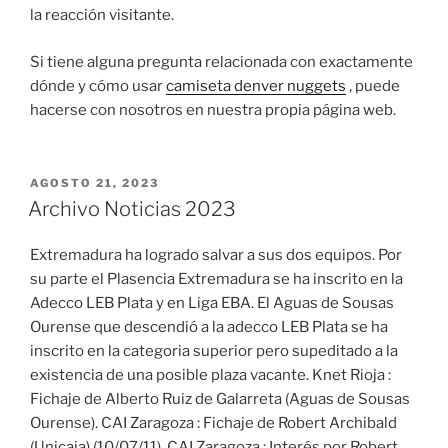
la reacción visitante.
Si tiene alguna pregunta relacionada con exactamente
dónde y cómo usar
camiseta denver nuggets
, puede
hacerse con nosotros en nuestra propia página web.
PUBLICADO
AGOSTO 21, 2023
EL
Archivo Noticias 2023
Extremadura ha logrado salvar a sus dos equipos. Por
su parte el Plasencia Extremadura se ha inscrito en la
Adecco LEB Plata y en Liga EBA. El Aguas de Sousas
Ourense que descendió a la adecco LEB Plata se ha
inscrito en la categoria superior pero supeditado a la
existencia de una posible plaza vacante. Knet Rioja :
Fichaje de Alberto Ruiz de Galarreta (Aguas de Sousas
Ourense). CAI Zaragoza : Fichaje de Robert Archibald
(Unicaja).(10/07/11). CAI Zaragoza : Interés por Robert