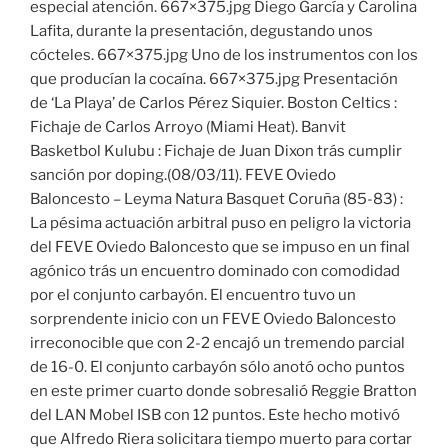
especial atención. 667×375.jpg Diego García y Carolina
Lafita, durante la presentación, degustando unos
cócteles. 667×375.jpg Uno de los instrumentos con los
que producían la cocaína. 667×375.jpg Presentación
de ‘La Playa’ de Carlos Pérez Siquier. Boston Celtics :
Fichaje de Carlos Arroyo (Miami Heat). Banvit
Basketbol Kulubu : Fichaje de Juan Dixon trás cumplir
sanción por doping.(08/03/11). FEVE Oviedo
Baloncesto – Leyma Natura Basquet Coruña (85-83) :
La pésima actuación arbitral puso en peligro la victoria
del FEVE Oviedo Baloncesto que se impuso en un final
agónico trás un encuentro dominado con comodidad
por el conjunto carbayón. El encuentro tuvo un
sorprendente inicio con un FEVE Oviedo Baloncesto
irreconocible que con 2-2 encajó un tremendo parcial
de 16-0. El conjunto carbayón sólo anotó ocho puntos
en este primer cuarto donde sobresalió Reggie Bratton
del LAN Mobel ISB con 12 puntos. Este hecho motivó
que Alfredo Riera solicitara tiempo muerto para cortar