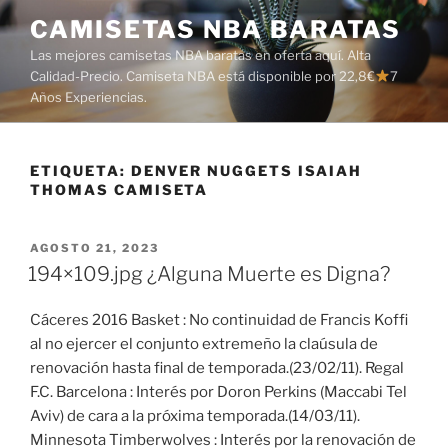
Saltar
CAMISETAS NBA BARATAS
al
Las mejores camisetas NBA baratas en oferta aquí. Alta
contenido
Calidad-Precio. Camiseta NBA está disponible por 22,8€
7
Años Experiencias.
ETIQUETA:
DENVER NUGGETS ISAIAH
THOMAS CAMISETA
PUBLICADO
AGOSTO 21, 2023
EL
194×109.jpg ¿Alguna Muerte es Digna?
Cáceres 2016 Basket : No continuidad de Francis Koffi
al no ejercer el conjunto extremeño la claúsula de
renovación hasta final de temporada.(23/02/11). Regal
F.C. Barcelona : Interés por Doron Perkins (Maccabi Tel
Aviv) de cara a la próxima temporada.(14/03/11).
Minnesota Timberwolves : Interés por la renovación de