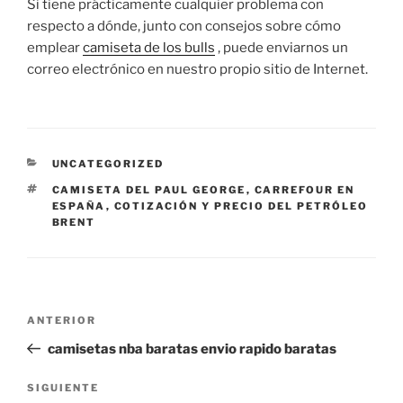
Si tiene prácticamente cualquier problema con
respecto a dónde, junto con consejos sobre cómo
emplear
camiseta de los bulls
, puede enviarnos un
correo electrónico en nuestro propio sitio de Internet.
CATEGORÍAS
UNCATEGORIZED
ETIQUETAS
CAMISETA DEL PAUL GEORGE
,
CARREFOUR EN
ESPAÑA
,
COTIZACIÓN Y PRECIO DEL PETRÓLEO
BRENT
Navegación
Entrada
ANTERIOR
de
anterior:
camisetas nba baratas envio rapido baratas
entradas
Siguiente
SIGUIENTE