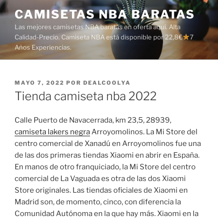
Saltar
CAMISETAS NBA BARATAS
al
Las mejores camisetas NBA baratas en oferta aquí. Alta
contenido
Calidad-Precio. Camiseta NBA está disponible por 22,8€
7
Años Experiencias.
PUBLICADO
MAYO 7, 2022
POR
DEALCOOLYA
EL
Tienda camiseta nba 2022
Calle Puerto de Navacerrada, km 23,5, 28939,
camiseta lakers negra
Arroyomolinos. La Mi Store del
centro comercial de Xanadú en Arroyomolinos fue una
de las dos primeras tiendas Xiaomi en abrir en España.
En manos de otro franquiciado, la Mi Store del centro
comercial de La Vaguada es otra de las dos Xiaomi
Store originales. Las tiendas oficiales de Xiaomi en
Madrid son, de momento, cinco, con diferencia la
Comunidad Autónoma en la que hay más. Xiaomi en la