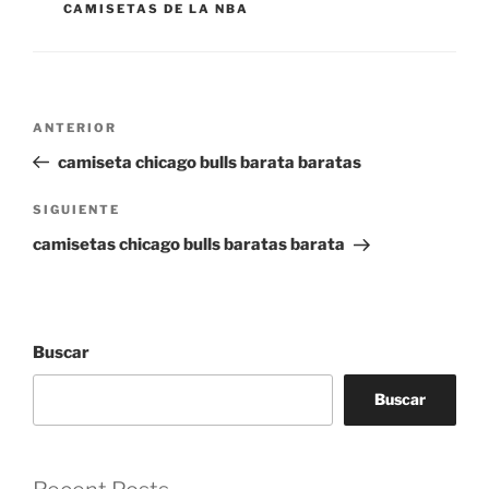
CAMISETAS DE LA NBA
Navegación
Entrada
ANTERIOR
de
anterior:
camiseta chicago bulls barata baratas
entradas
Siguiente
SIGUIENTE
entrada
camisetas chicago bulls baratas barata
Buscar
Buscar