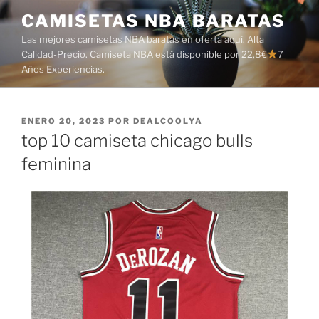
Saltar
CAMISETAS NBA BARATAS
al
Las mejores camisetas NBA baratas en oferta aquí. Alta
contenido
Calidad-Precio. Camiseta NBA está disponible por 22,8€
7
Años Experiencias.
PUBLICADO
ENERO 20, 2023
POR
DEALCOOLYA
EL
top 10 camiseta chicago bulls
feminina