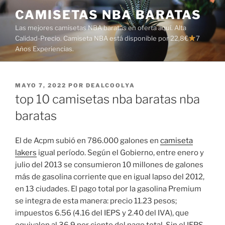
Saltar
CAMISETAS NBA BARATAS
al
Las mejores camisetas NBA baratas en oferta aquí. Alta
contenido
Calidad-Precio. Camiseta NBA está disponible por 22,8€
7
Años Experiencias.
PUBLICADO
MAYO 7, 2022
POR
DEALCOOLYA
EL
top 10 camisetas nba baratas nba
baratas
El de Acpm subió en 786.000 galones en
camiseta
lakers
igual período. Según el Gobierno, entre enero y
julio del 2013 se consumieron 10 millones de galones
más de gasolina corriente que en igual lapso del 2012,
en 13 ciudades. El pago total por la gasolina Premium
se integra de esta manera: precio 11.23 pesos;
impuestos 6.56 (4.16 del IEPS y 2.40 del IVA), que