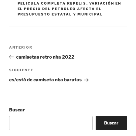
PELICULA COMPLETA REPELIS
,
VARIACIÓN EN
EL PRECIO DEL PETRÓLEO AFECTA EL
PRESUPUESTO ESTATAL Y MUNICIPAL
Navegación
Entrada
ANTERIOR
de
anterior:
camisetas retro nba 2022
entradas
Siguiente
SIGUIENTE
entrada
es/está de camiseta nba baratas
Buscar
Buscar