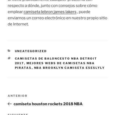
respecto a dónde, junto con consejos sobre cómo
emplear
camiseta lebron james lakers
, puede
enviarnos un correo electrónico en nuestro propio sitio
de Internet.
CATEGORÍAS
UNCATEGORIZED
ETIQUETAS
CAMISETAS DE BALONCESTO NBA DETROIT
2017
,
MEJORES WEBS DE CAMISETAS NBA
PIRATAS
,
NBA BROOKLYN CAMISETA ESESLYLY
Navegación
Entrada
ANTERIOR
de
anterior:
camiseta houston rockets 2018 NBA
entradas