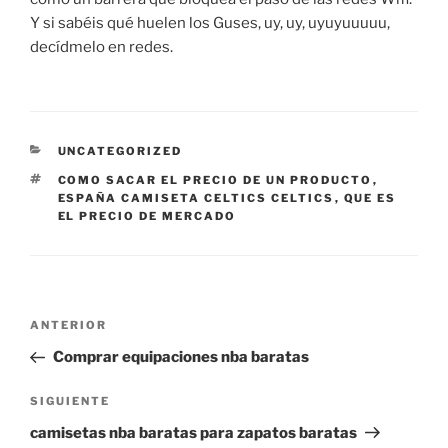
Y si sabéis qué huelen los Guses, uy, uy, uyuyuuuuu,
decídmelo en redes.
CATEGORÍAS
UNCATEGORIZED
ETIQUETAS
COMO SACAR EL PRECIO DE UN PRODUCTO
,
ESPAÑA CAMISETA CELTICS CELTICS
,
QUE ES
EL PRECIO DE MERCADO
Navegación
Entrada
ANTERIOR
de
anterior:
Comprar equipaciones nba baratas
entradas
Siguiente
SIGUIENTE
entrada
camisetas nba baratas para zapatos baratas