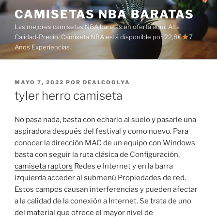
Saltar
CAMISETAS NBA BARATAS
al
Las mejores camisetas NBA baratas en oferta aquí. Alta
contenido
Calidad-Precio. Camiseta NBA está disponible por 22,8€
7
Años Experiencias.
PUBLICADO
MAYO 7, 2022
POR
DEALCOOLYA
EL
tyler herro camiseta
No pasa nada, basta con echarlo al suelo y pasarle una
aspiradora después del festival y como nuevo. Para
conocer la dirección MAC de un equipo con Windows
basta con seguir la ruta clásica de Configuración,
camiseta raptors
Redes e Internet y en la barra
izquierda acceder al submenú Propiedades de red.
Estos campos causan interferencias y pueden afectar
a la calidad de la conexión a Internet. Se trata de uno
del material que ofrece el mayor nivel de