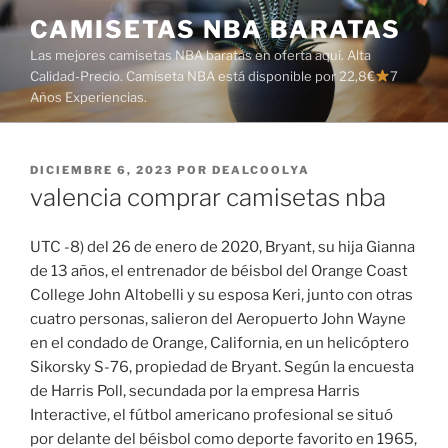
Saltar
CAMISETAS NBA BARATAS
al
Las mejores camisetas NBA baratas en oferta aquí. Alta
contenido
Calidad-Precio. Camiseta NBA está disponible por 22,8€
7
Años Experiencias.
PUBLICADO
DICIEMBRE 6, 2023
POR
DEALCOOLYA
EL
valencia comprar camisetas nba
UTC -8) del 26 de enero de 2020, Bryant, su hija Gianna
de 13 años, el entrenador de béisbol del Orange Coast
College John Altobelli y su esposa Keri, junto con otras
cuatro personas, salieron del Aeropuerto John Wayne
en el condado de Orange, California, en un helicóptero
Sikorsky S-76, propiedad de Bryant. Según la encuesta
de Harris Poll, secundada por la empresa Harris
Interactive, el fútbol americano profesional se situó
por delante del béisbol como deporte favorito en 1965,