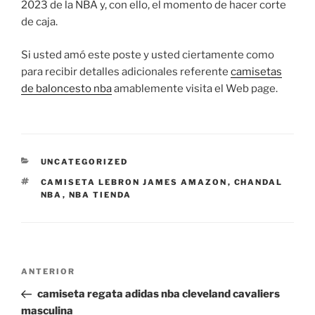
2023 de la NBA y, con ello, el momento de hacer corte
de caja.
Si usted amó este poste y usted ciertamente como
para recibir detalles adicionales referente
camisetas
de baloncesto nba
amablemente visita el Web page.
CATEGORÍAS
UNCATEGORIZED
ETIQUETAS
CAMISETA LEBRON JAMES AMAZON
,
CHANDAL
NBA
,
NBA TIENDA
Navegación
Entrada
ANTERIOR
de
anterior:
camiseta regata adidas nba cleveland cavaliers
entradas
masculina