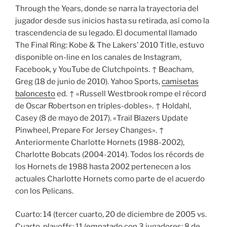
Through the Years, donde se narra la trayectoria del
jugador desde sus inicios hasta su retirada, así como la
trascendencia de su legado. El documental llamado
The Final Ring: Kobe & The Lakers’ 2010 Title, estuvo
disponible on-line en los canales de Instagram,
Facebook, y YouTube de Clutchpoints. ↑ Beacham,
Greg (18 de junio de 2010). Yahoo Sports,
camisetas
baloncesto
ed. ↑ «Russell Westbrook rompe el récord
de Oscar Robertson en triples-dobles». ↑ Holdahl,
Casey (8 de mayo de 2017). «Trail Blazers Update
Pinwheel, Prepare For Jersey Changes». ↑
Anteriormente Charlotte Hornets (1988-2002),
Charlotte Bobcats (2004-2014). Todos los récords de
los Hornets de 1988 hasta 2002 pertenecen a los
actuales Charlotte Hornets como parte de el acuerdo
con los Pelicans.
Cuarto: 14 (tercer cuarto, 20 de diciembre de 2005 vs.
Cuarto, playoffs: 11 (empatado con 3 jugadores; 8 de