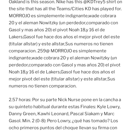
Oakland is this season. Nike has this @KDTrey5 shirt on
the site that has all the Teams/Cities KD has played for.
MORROJO es simplemente indignante,wade cobrara
20 y el aleman Nowitzky (un perdedor,comparado con
Gasol y mas años 20) el pivot Noah 18,y 16 el de
Lakers,Gasol fue hace dos años el mejor pivot del este
(titular allstar) y este allstar,Sus numeros no tienen
comparacion. 259@ MORROJO es simplemente
indignante,wade cobrara 20 y el aleman Nowitzky (un
perdedor,comparado con Gasol y mas años 20) el pivot
Noah 18,y 16 el de Lakers,Gasol fue hace dos años el
mejor pivot del este (titular allstar) y este allstar,Sus
numeros no tienen comparacion.
2.57 horas: Por su parte Nick Nurse pone en la cancha a
su quinteto habitual durante estas Finales: Kyle Lowry,
Danny Green, Kawhi Leonard, Pascal Siakam y Marc
Gasol. Min. 2 (0-8): Pero Lowry, ¿qué has tomado? Los
ocho primeros puntos del choque llevan su firma con