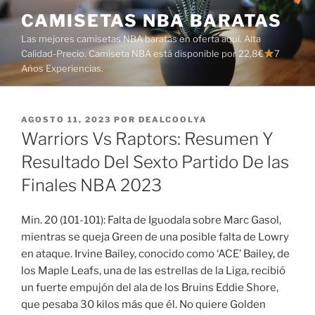
Saltar
CAMISETAS NBA BARATAS
al
Las mejores camisetas NBA baratas en oferta aquí. Alta
contenido
Calidad-Precio. Camiseta NBA está disponible por 22,8€
7
Años Experiencias.
PUBLICADO
AGOSTO 11, 2023
POR
DEALCOOLYA
EL
Warriors Vs Raptors: Resumen Y
Resultado Del Sexto Partido De las
Finales NBA 2023
Min. 20 (101-101): Falta de Iguodala sobre Marc Gasol,
mientras se queja Green de una posible falta de Lowry
en ataque. Irvine Bailey, conocido como ‘ACE’ Bailey, de
los Maple Leafs, una de las estrellas de la Liga, recibió
un fuerte empujón del ala de los Bruins Eddie Shore,
que pesaba 30 kilos más que él. No quiere Golden