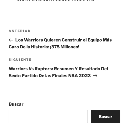
Navegación
Entrada
ANTERIOR
de
anterior:
Los Warriors Quieren Construir el Equipo Más
entradas
Caro De la Historia: ¡375 Millones!
Siguiente
SIGUIENTE
entrada
Warriors Vs Raptors: Resumen Y Resultado Del
Sexto Partido De las Finales NBA 2023
Buscar
Buscar