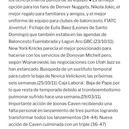
los ocho primeros puntos de su equipo. ● Es la mejor
opción para los fans de Denver Nuggets, Nikola Jokic, el
mejor regalo para familiares y amigos, y el mejor
uniforme de equipo para clubes de baloncesto. FIATC
Joventut : Fichaje de Eulis Baez (Leones de Santo
Domingo) que también estaba en las agendas de
Baloncesto Fuenlabrada y Lagun Aro GBC.(23/10/11).
New York Knicks parecía el mejor posicionado para
hacerse con los servicios de Donovan Michell pero,
según Wojnarowski, las negociaciones con Utah Jazz se
han estancado. Busqueda de un sustituto temporal
para cubrir la baja de Novica Velickovic las próximas
seis semanas.(25/10/11). Caja Laboral : Baja de Pape por
lo que resta de temporada debido al tromboembolismo
pulmonar sufrido hace una semana.(19/03/11).
Importante acción de Joonas Caven recibiendo una
falta personal en lanzamiento de tres puntos logrando
transformar todos los lanzamientos (34-44). Nueva
acción de Caven culminada con un triple (36-47)