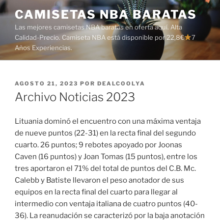
Saltar
CAMISETAS NBA BARATAS
al
Las mejores camisetas NBA baratas en oferta aquí. Alta
contenido
Calidad-Precio. Camiseta NBA está disponible por 22,8€
7
Años Experiencias.
PUBLICADO
AGOSTO 21, 2023
POR
DEALCOOLYA
EL
Archivo Noticias 2023
Lituania dominó el encuentro con una máxima ventaja
de nueve puntos (22-31) en la recta final del segundo
cuarto. 26 puntos; 9 rebotes apoyado por Joonas
Caven (16 puntos) y Joan Tomas (15 puntos), entre los
tres aportaron el 71% del total de puntos del C.B. Mc.
Calebb y Batiste llevaron el peso anotador de sus
equipos en la recta final del cuarto para llegar al
intermedio con ventaja italiana de cuatro puntos (40-
36). La reanudación se caracterizó por la baja anotación