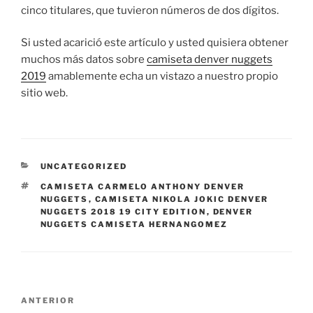
cinco titulares, que tuvieron números de dos dígitos.
Si usted acarició este artículo y usted quisiera obtener
muchos más datos sobre
camiseta denver nuggets
2019
amablemente echa un vistazo a nuestro propio
sitio web.
CATEGORÍAS
UNCATEGORIZED
ETIQUETAS
CAMISETA CARMELO ANTHONY DENVER
NUGGETS
,
CAMISETA NIKOLA JOKIC DENVER
NUGGETS 2018 19 CITY EDITION
,
DENVER
NUGGETS CAMISETA HERNANGOMEZ
Navegación
Entrada
ANTERIOR
de