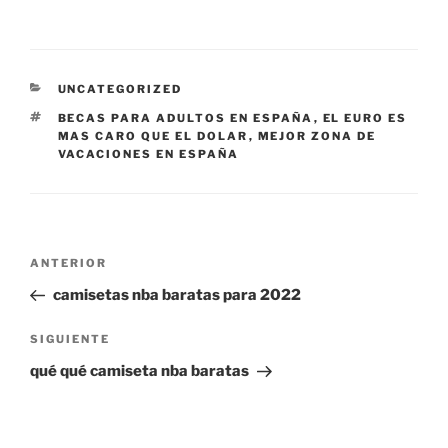
CATEGORÍAS
UNCATEGORIZED
ETIQUETAS
BECAS PARA ADULTOS EN ESPAÑA
,
EL EURO ES
MAS CARO QUE EL DOLAR
,
MEJOR ZONA DE
VACACIONES EN ESPAÑA
Navegación
Entrada
ANTERIOR
de
anterior:
camisetas nba baratas para 2022
entradas
Siguiente
SIGUIENTE
entrada
qué qué camiseta nba baratas