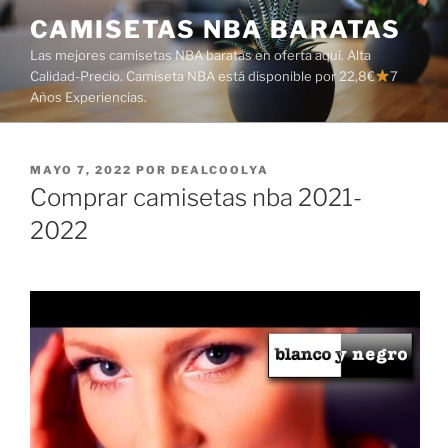
Saltar
CAMISETAS NBA BARATAS
al
Las mejores camisetas NBA baratas en oferta aquí. Alta
contenido
Calidad-Precio. Camiseta NBA está disponible por 22,8€
7
Años Experiencias.
PUBLICADO
MAYO 7, 2022
POR
DEALCOOLYA
EL
Comprar camisetas nba 2021-
2022