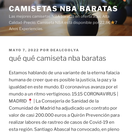
Saltar
CAMISETAS NBA BARATAS
al
Las mejores camisetas NBA baratas en oferta aquí. Alta
contenido
Calidad-Precio. Camiseta NBA está disponible por 22,8€
7
Años Experiencias.
PUBLICADO
MAYO 7, 2022
POR
DEALCOOLYA
EL
qué qué camiseta nba baratas
Estamos hablando de una variante de la eterna falacia
humana de creer que es posible la justicia, la paz y la
igualdad en este mundo. El coronavirus avanza por el
mundo a un ritmo vertiginoso. 15:15 CORONAVIRUS |
MADRID
| La Consejería de Sanidad de la
Comunidad de Madrid ha adjudicado un contrato por
valor de casi 200.000 euros a Quirón Prevención para
realizar labores de rastreo de casos de Covid-19 en
esta región. Santiago Abascal ha convocado, en pleno